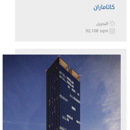
كاتاماران
البحرين
92,108 sqm