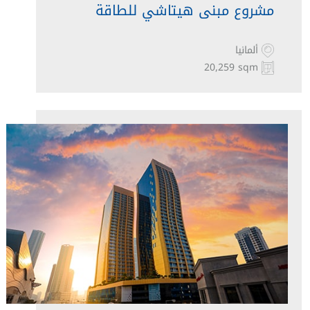
مشروع مبنى هيتاشي للطاقة
ألمانيا
20,259 sqm