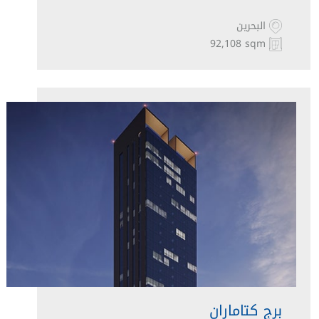
البحرين
92,108 sqm
برج كتاماران