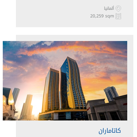
ألمانيا
20,259 sqm
كاتاماران